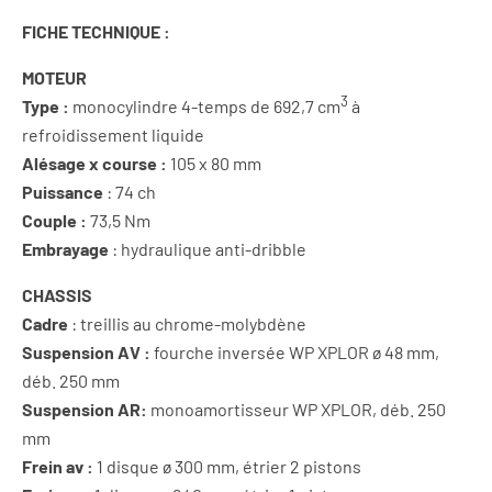
FICHE TECHNIQUE :
MOTEUR
3
T
ype :
monocylindre 4-temps de 692,7 cm
à
refroidissement liquide
A
lésage x course :
105 x 80 mm
Puissance
: 74 ch
Couple :
73,5 Nm
E
mbrayage
: hydraulique anti-dribble
CHASSIS
Cadre
: treillis au chrome-molybdène
Suspension AV :
fourche inversée WP XPLOR ø 48 mm,
déb. 250 mm
Suspension AR:
monoamortisseur WP XPLOR, déb. 250
mm
Frein av :
1 disque ø 300 mm, étrier 2 pistons