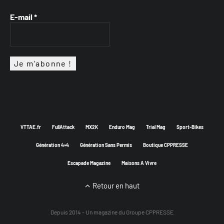
E-mail
*
VTTAE.fr
FullAttack
MX2K
Enduro Mag
Trial Mag
Sport-Bikes
Génération 4×4
Génération Sans Permis
Boutique CPPRESSE
Escapade Magazine
Maisons A Vivre
Retour en haut
Depuis 2014 - Un magazine du
Groupe CPPRESSE