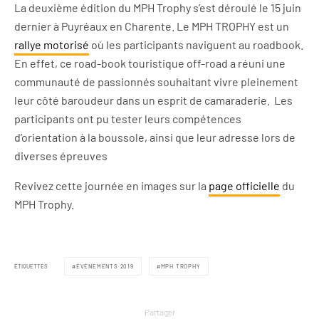
La deuxième édition du MPH
Trophy
s’est déroulé le 15 juin
dernier à Puyréaux en Charente. Le MPH TROPHY est un
rallye motorisé
où les participants naviguent au roadbook.
En effet, ce
road-book
touristique off-road a réuni une
communauté de passionnés souhaitant vivre pleinement
leur côté baroudeur dans un esprit de
camaraderie.
Les
participants ont pu tester leurs compétences
d’orientation à la boussole, ainsi que leur adresse lors de
diverses épreuves
Revivez cette journée en images sur la
page officielle
du
MPH Trophy.
ÉTIQUETTES
ÉVÉNEMENTS 2019
MPH TROPHY
Partager