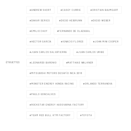
ANDREW SHORT
CASEY CURRIE
CRISTIAN BAUMGART
DAKAR SERIES
DIEGO HEIBRUNN
DIEGO WEBER
EMILIO CHUY
FERNANDO DE OLAZABAL
HECTOR GARCÍA
IGNACIO FLORES
JOHN MINI COOPER
JUAN CARLOS SALVATIERRA
JUAN CARLOS URIBE
ÉTIQUETTES
LEONARDO BARONIO
MATTHIAS WALKNER
MITSUBISHI MOTORS DESAFÍO INCA 2018
MONSTER ENERGY HONDA RACING
ORLANDO TERRANOVA
PAULO GONCALVES
ROCKSTAR ENERGY HUSQVARNA FACTORY
TEAM RED BULL KTM FACTORY
TOYOTA