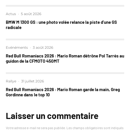
Actus
·
5 août 2026
BMW M 1300 GS : une photo volée relance la piste d’une GS
radicale
Evénéments
·
3 août 2026
Red Bull Romaniacs 2026 : Mario Roman détrône Pol Tarrés au
guidon de la CFMOTO 450MT
Rallye
·
31 juillet 2026
Red Bull Romaniacs 2026 : Mario Roman garde la main, Greg
Gordinne dans le top 10
Laisser un commentaire
Votre adresse e-mail ne sera pas publiée.
Les champs obligatoires sont indiqués