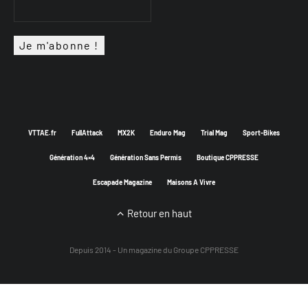
VTTAE.fr
FullAttack
MX2K
Enduro Mag
Trial Mag
Sport-Bikes
Génération 4×4
Génération Sans Permis
Boutique CPPRESSE
Escapade Magazine
Maisons A Vivre
Retour en haut
Depuis 2014 - Un magazine du
Groupe CPPRESSE