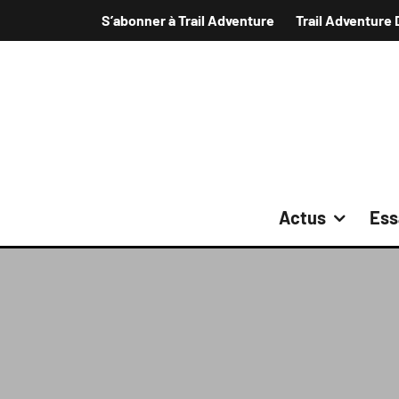
S’abonner à Trail Adventure
Trail Adventure 
Actus
Ess