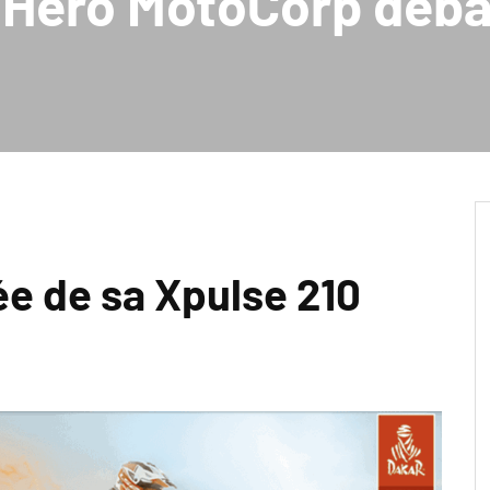
n Hero MotoCorp déb
vée de sa Xpulse 210