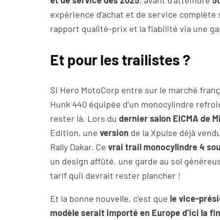
et de service dès 2025
, avant d’atteindre
5
expérience d’achat et de service complète su
rapport qualité-prix et la fiabilité via une g
Et pour les trailistes ?
Si Hero MotoCorp entre sur le marché franç
Hunk 440 équipée d’un monocylindre refroid
rester là. Lors du
dernier salon EICMA de M
Edition, une
version
de la Xpulse déjà vendu
Rally Dakar. Ce
vrai trail monocylindre 4 so
un design affûté, une garde au sol généreus
tarif quii devrait rester plancher !
Et la bonne nouvelle, c’est que
le vice-prés
modèle serait importé en Europe d’ici la fi