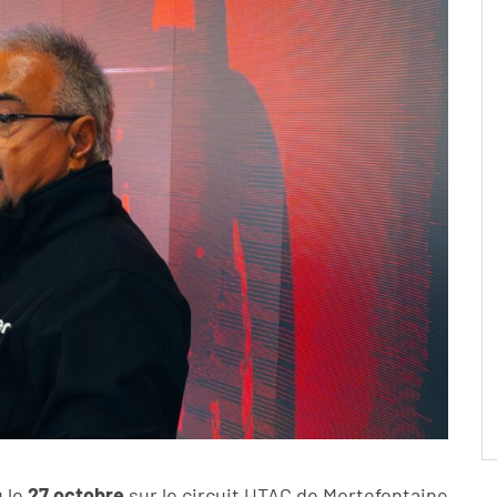
u le
27 octobre
sur le circuit UTAC de Mortefontaine