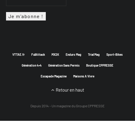
VTTAE.fr
FullAttack
MX2K
Enduro Mag
Trial Mag
Sport-Bikes
Génération 4×4
Génération Sans Permis
Boutique CPPRESSE
Escapade Magazine
Maisons A Vivre
Retour en haut
Depuis 2014 - Un magazine du
Groupe CPPRESSE