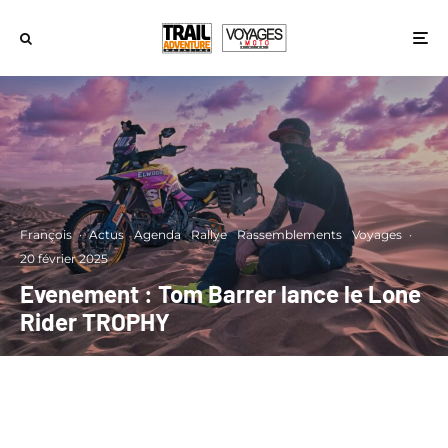
François
·
Actus
Agenda
Rallye
Rassemblements
Voyages
·
20 février 2025
Evenement : Tom Barrer lance le Lone
Rider TROPHY