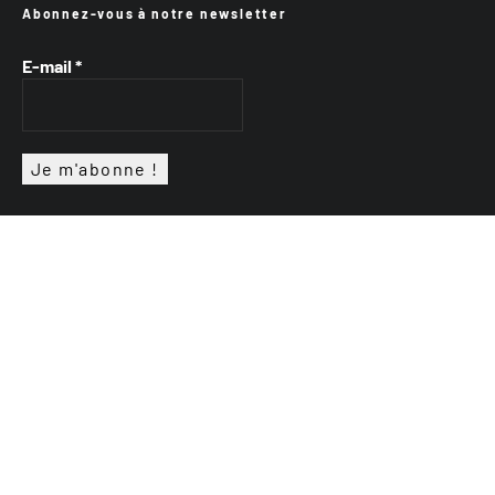
Abonnez-vous à notre newsletter
E-mail
*
VTTAE.fr
FullAttack
MX2K
Enduro Mag
Trial Mag
Sport-Bikes
Génération 4×4
Génération Sans Permis
Boutique CPPRESSE
Escapade Magazine
Maisons A Vivre
Retour en haut