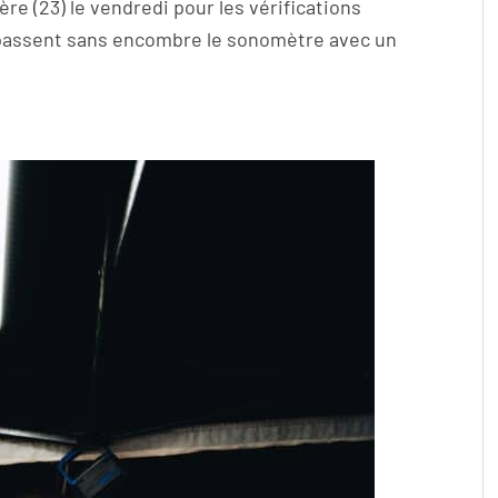
re (23) le vendredi pour les vérifications
 passent sans encombre le sonomètre avec un