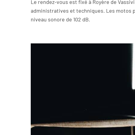
Le rendez-vous est fixé à Royère de Vassiviè
administratives et techniques. Les motos
niveau sonore de 102 dB.