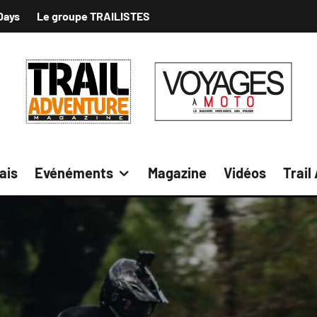
Days
Le groupe TRAILISTES
ais
Evénéments
Magazine
Vidéos
Trail