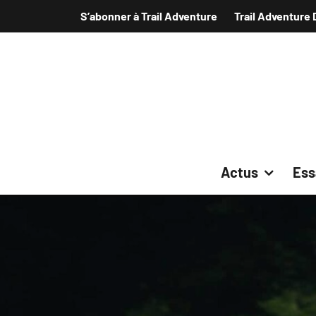
S’abonner à Trail Adventure
Trail Adventure 
Actus
Ess