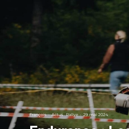
François
·
Actus
Rallye
·
29 mai 2024