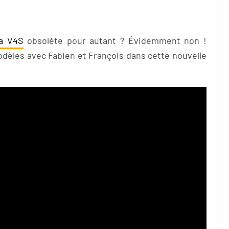
da V4S
obsolète pour autant ? Évidemment non !
odèles avec Fabien et François dans cette nouvelle