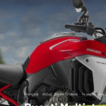
François
·
Actus
Essais
Vidéos
·
14 septembre 