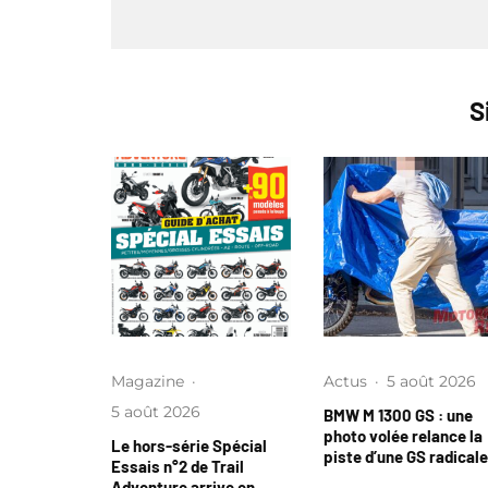
S
Magazine
·
Actus
·
5 août 2026
5 août 2026
BMW M 1300 GS : une
photo volée relance la
Le hors-série Spécial
piste d’une GS radicale
Essais n°2 de Trail
Adventure arrive en