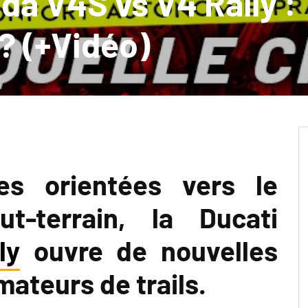
da V4S vs V4 Rally :
 ? (+Vidéo)
es orientées vers le
t-terrain, la Ducati
ly
ouvre de nouvelles
ateurs de trails.