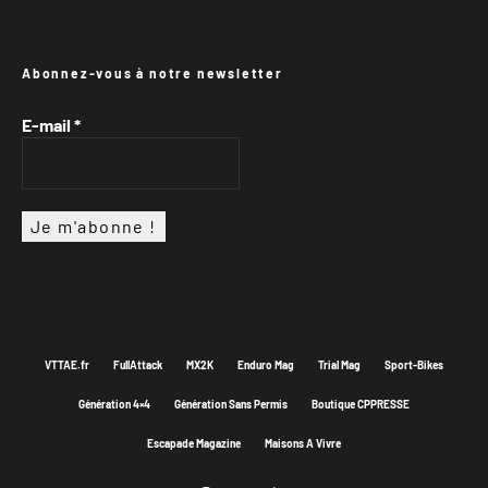
Abonnez-vous à notre newsletter
E-mail
*
VTTAE.fr
FullAttack
MX2K
Enduro Mag
Trial Mag
Sport-Bikes
Génération 4×4
Génération Sans Permis
Boutique CPPRESSE
Escapade Magazine
Maisons A Vivre