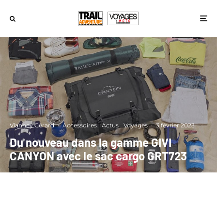
Vianney Gérard
·
Accessoires
Actus
Voyages
·
3 février 2023
Du nouveau dans la gamme GIVI
CANYON avec le sac cargo GRT723