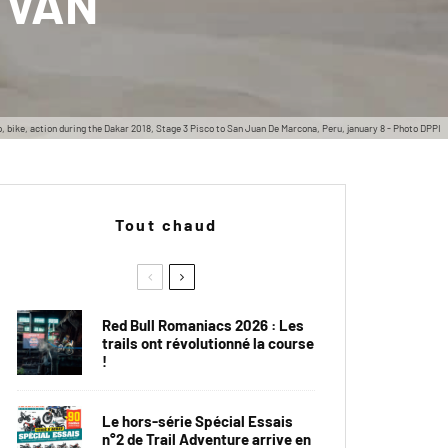
P VAN
e, action during the Dakar 2018, Stage 3 Pisco to San Juan De Marcona, Peru, january 8 - Photo DPPI
Tout chaud
Red Bull Romaniacs 2026 : Les
trails ont révolutionné la course
!
Le hors-série Spécial Essais
n°2 de Trail Adventure arrive en