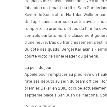
d’audace, le Français passe de la 7e à la 1è
l’abandon du tenant du titre Sam Sunderlan
Xavier de Soultrait et Matthias Walkner comp
Un Top 3 sans surprise en autos avec la n
remporte sa première étape de l’année dev
contrôle parfaitement le classement général.
d’une heure. L’as du franchissement s’est r
Du côté des quads, Sergei Kariakin a – enfin
courte victoire sur le leader du général.
La perf du jour
Appelé pour remplacer au pied levé un Paul
raté ses débuts au sein du team officiel Hon
premier Dakar en 2016, occupe actuellement
septième place à San Juan de Marcona. Son 
Coup dur du jour