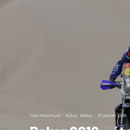
Trail Adventure
·
Actus
Rallye
·
10 janvier 2018