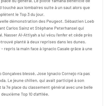
re place du général. Le pilote Yamaha bénéficie de
d touché aux lombaires suite à un saut alors que
lètent le Top 3 du jour.
ouvelle démonstration des Peugeot. Sébastien Loeb
ant Carlos Sainz et Stéphane Peterhansel qui
 Nasser Al-Attiyah a lui vécu l’enfer et cède près
etrouvé planté à deux reprises dans les dunes.
 – repris la main face à Ignacio Casale grâce à une
o Gonçalves blessé, Jose Ignacio Cornejo n’a pas
da. Le jeune chilien, qui avait participé à son
 la 7e place du classement général avec une belle
deuxième Top 10 d’affilée.