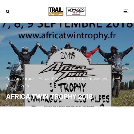
Trail Adventure
·
Actus
Rando / Raid
Rassemblements
·
10 juillet 2018
AFRICA TWIN TROPHY 2018