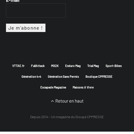
VTTAE.fr
FullAttack
MX2K
Enduro Mag
Trial Mag
Sport-Bikes
Génération 4×4
Génération Sans Permis
Boutique CPPRESSE
Escapade Magazine
Maisons A Vivre
Retour en haut
Depuis 2014 - Un magazine du
Groupe CPPRESSE