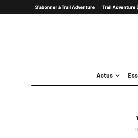
S’abonner à Trail Adventure
Trail Adventure 
Actus
Ess
D