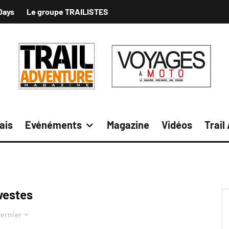
Days
Le groupe TRAILISTES
ais
Evénéments
Magazine
Vidéos
Trail
vestes
ernier