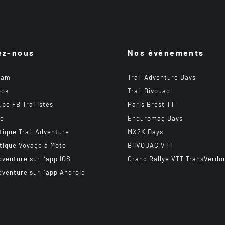
ez-nous
Nos événements
ram
Trail Adventure Days
ook
Trail Bivouac
upe FB Trailistes
Paris Brest TT
be
Enduromag Days
tique Trail Adventure
MX2K Days
tique Voyage à Moto
BiiVOUAC VTT
dventure sur l’app IOS
Grand Rallye VTT TransVerdo
dventure sur l’app Android