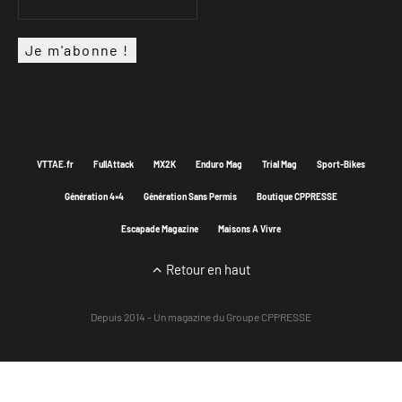
VTTAE.fr
FullAttack
MX2K
Enduro Mag
Trial Mag
Sport-Bikes
Génération 4×4
Génération Sans Permis
Boutique CPPRESSE
Escapade Magazine
Maisons A Vivre
Retour en haut
Depuis 2014 - Un magazine du
Groupe CPPRESSE