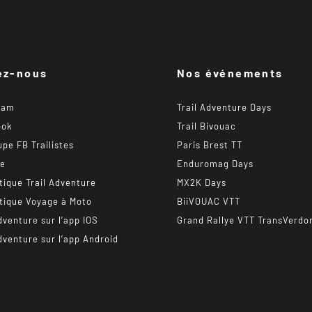
ez-nous
Nos événements
ram
Trail Adventure Days
ook
Trail Bivouac
upe FB Trailistes
Paris Brest TT
be
Enduromag Days
tique Trail Adventure
MX2K Days
tique Voyage à Moto
BiiVOUAC VTT
dventure sur l’app IOS
Grand Rallye VTT TransVerdo
dventure sur l’app Android