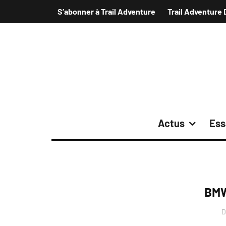
S’abonner à Trail Adventure
Trail Adventure 
Actus
Ess
BMW
D