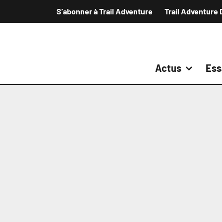
S’abonner à Trail Adventure
Trail Adventure 
Actus
Ess