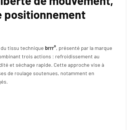
a liberté de mouvement,
le positionnement
on du tissu technique
brrr°
, présenté par la marque
ombinant trois actions : refroidissement au
idité et séchage rapide. Cette approche vise à
hases de roulage soutenues, notamment en
gés.