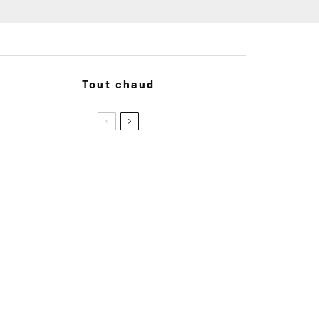
Tout chaud
Red Bull Romaniacs 2026 : Les
trails ont révolutionné la course
!
Le hors-série Spécial Essais
n°2 de Trail Adventure arrive en
kiosque !
BMW M 1300 GS : une photo
volée relance la piste d’une GS
radicale