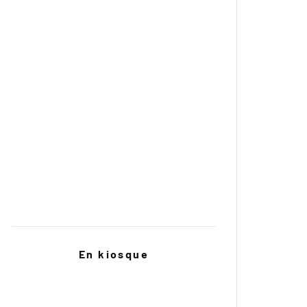
Essai Vidéo : Suzuki SV7-GX
Red Bull Romaniacs 2026 :
Mario Roman détrône Pol Tarrés
au guidon de la CFMOTO 450MT
Wunderlich s’ouvre aux motos
chinoises avec la Voge DS900X
En kiosque