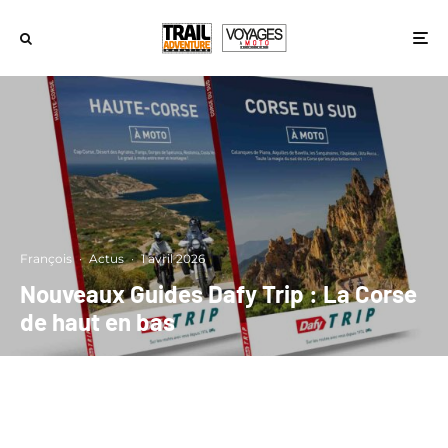
François
·
Actus
·
1 avril 2026
Nouveaux Guides Dafy Trip : La Corse
de haut en bas