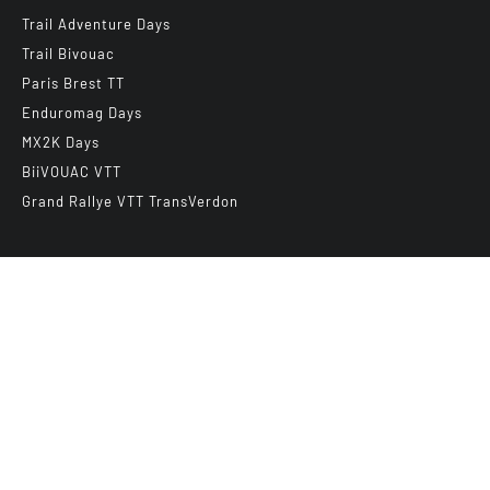
Trail Adventure Days
Trail Bivouac
Paris Brest TT
Enduromag Days
MX2K Days
BiiVOUAC VTT
Grand Rallye VTT TransVerdon
Abonnez-vous à notre newsletter
E-mail
*