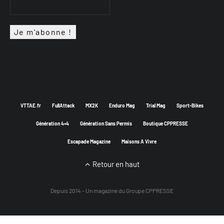
VTTAE.fr
FullAttack
MX2K
Enduro Mag
Trial Mag
Sport-Bikes
Génération 4×4
Génération Sans Permis
Boutique CPPRESSE
Escapade Magazine
Maisons A Vivre
Retour en haut
Depuis 2014 - Un magazine du
Groupe CPPRESSE