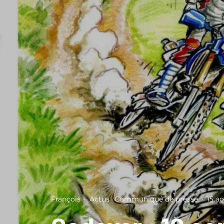
François
·
Actus
Communiqué de presse
·
15 a