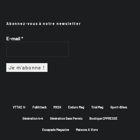
Abonnez-vous à notre newsletter
E-mail
*
VTTAE.fr
FullAttack
MX2K
Enduro Mag
Trial Mag
Sport-Bikes
Génération 4×4
Génération Sans Permis
Boutique CPPRESSE
Escapade Magazine
Maisons A Vivre