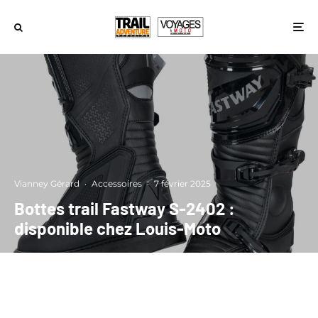
Vianney Gérard
·
Accessoires
·
7 février 2025
Bottes trail Fastway S-2402 :
disponible chez Louis-Moto