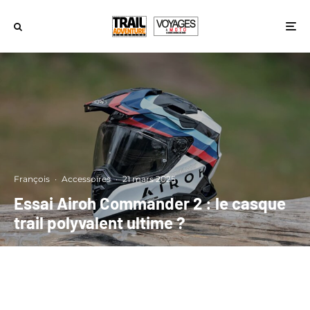
François
·
Accessoires
·
21 mars 2025
Essai Airoh Commander 2 : le casque
trail polyvalent ultime ?